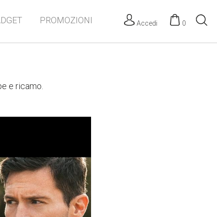
ADGET
PROMOZIONI
Accedi
0
pe e ricamo.