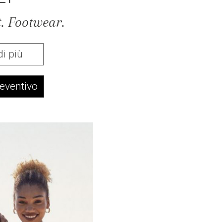
. Footwear.
di più
reventivo