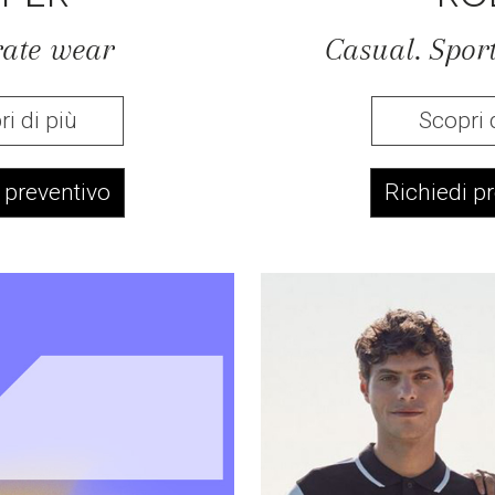
ate wear
Casual. Sport
i di più
Scopri 
 preventivo
Richiedi p