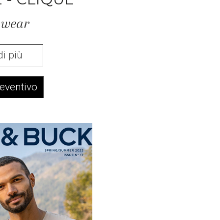
 wear
di più
reventivo