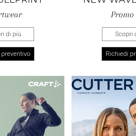
rtwear
Promo
i di più
Scopri 
 preventivo
Richiedi p