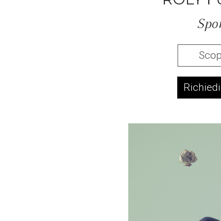
Spo
Scopr
Richiedi