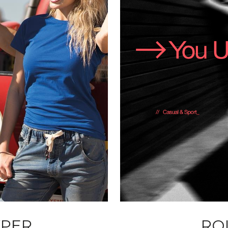
YPER
RO