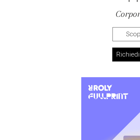
Corpor
Scopr
Richiedi