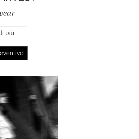
wear
di più
reventivo