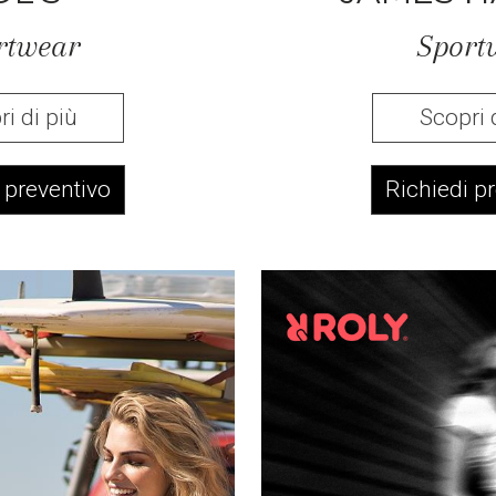
rtwear
Sport
i di più
Scopri 
 preventivo
Richiedi p