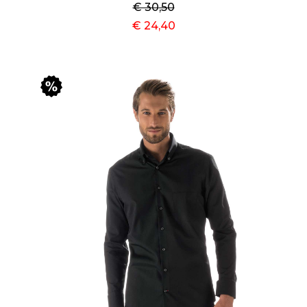
€ 30
,50
€ 24
,40