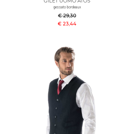
GILET UOMO ATOS
gessato bordeaux
€ 29
,30
€ 23
,44